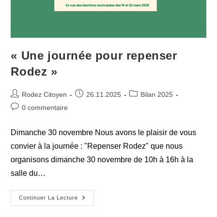
« Une journée pour repenser
Rodez »
Auteur/autrice
Publication
Post
Rodez Citoyen
26.11.2025
Bilan 2025
de
publiée :
category:
Commentaires
0 commentaire
la
de
publication :
la
Dimanche 30 novembre Nous avons le plaisir de vous
publication :
convier à la journée : "Repenser Rodez" que nous
organisons dimanche 30 novembre de 10h à 16h à la
salle du…
« Une
Continuer La Lecture
Journée
Pour