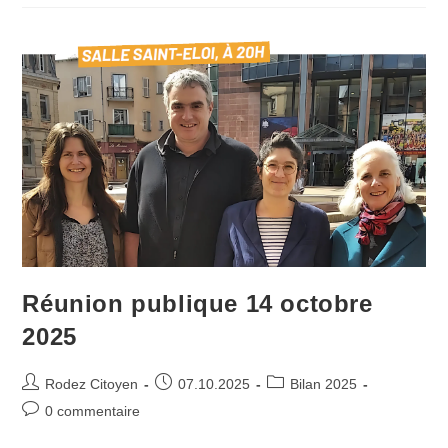
Repenser
Rodez »
Réunion publique 14 octobre
2025
Auteur/autrice
Publication
Post
Rodez Citoyen
07.10.2025
Bilan 2025
de
publiée :
category:
Commentaires
0 commentaire
la
de
publication :