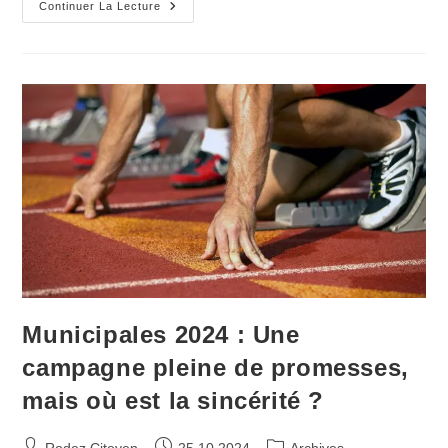
L’amphithéâtre
Continuer La Lecture
De
Rodez
Victime
De
La
Politique
D’austérité
Municipale
Municipales 2024 : Une
campagne pleine de promesses,
mais où est la sincérité ?
Auteur/autrice
Publication
Post