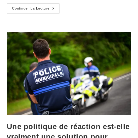
Rodez
Continuer La Lecture
Mérite
Une
Véritable
Politique
Publique
De
Sécurité
Une politique de réaction est-elle
vraiment une solution pour