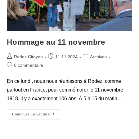
Hommage au 11 novembre
Auteur/autrice
Publication
Post
Rodez Citoyen
11.11.2024
Archives
de
publiée :
category:
Commentaires
0 commentaire
la
de
publication :
la
En ce lundi, nous nous réunissons à Rodez, comme
publication :
partout en France, pour commémorer le 11 novembre
1918, il y a exactement 106 ans. À 5 h 15 du matin,…
Hommage
Continuer La Lecture
Au
11
Novembre