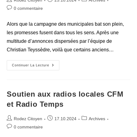
Rodez Citoyen
25.10.2024
Archives
de
publiée :
category:
Commentaires
0 commentaire
la
de
publication :
la
Alors que la campagne des municipales bat son plein,
publication :
les promesses fusent dans tous les sens. Après une
multitude d’annonces dispersées par l’équipe de
Christian Teyssèdre, voilà que certains anciens…
Municipales
Continuer La Lecture
2024
:
Une
Campagne
Pleine
De
Soutien aux radios locales CFM
Promesses,
Mais
et Radio Temps
Où
Est
La
Sincérité
Auteur/autrice
Publication
Post
Rodez Citoyen
17.10.2024
Archives
?
de
publiée :
category:
Commentaires
0 commentaire
la
de