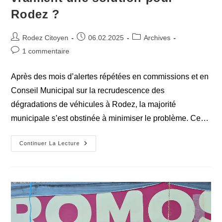
Rodez ?
Auteur/autrice
Publication
Post
Rodez Citoyen
06.02.2025
Archives
de
publiée :
category:
Commentaires
1 commentaire
la
de
publication :
la
Après des mois d’alertes répétées en commissions et en
publication :
Conseil Municipal sur la recrudescence des
dégradations de véhicules à Rodez, la majorité
municipale s’est obstinée à minimiser le problème. Ce…
Une
Continuer La Lecture
Politique
De
Réaction
Est-
Elle
Vraiment
Une
Solution
Pour
Rodez
?