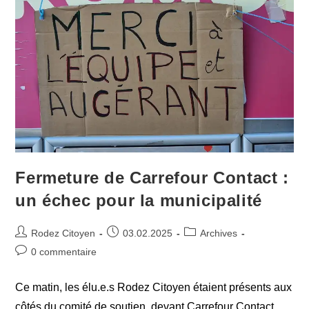
Fermeture de Carrefour Contact :
un échec pour la municipalité
Auteur/autrice
Publication
Post
Rodez Citoyen
03.02.2025
Archives
de
publiée :
category:
Commentaires
0 commentaire
la
de
publication :
la
Ce matin, les élu.e.s Rodez Citoyen étaient présents aux
publication :
côtés du comité de soutien, devant Carrefour Contact,