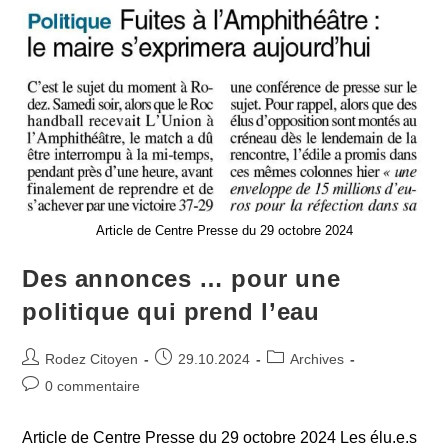
Article de Centre Presse du 29 octobre 2024
Des annonces … pour une
politique qui prend l’eau
Auteur/autrice
Publication
Post
Rodez Citoyen
29.10.2024
Archives
de
publiée :
category:
Commentaires
0 commentaire
la
de
publication :
la
Article de Centre Presse du 29 octobre 2024 Les élu.e.s
publication :