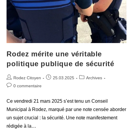
Rodez mérite une véritable
politique publique de sécurité
Auteur/autrice
Publication
Post
Rodez Citoyen
25.03.2025
Archives
de
publiée :
category:
Commentaires
0 commentaire
la
de
publication :
la
Ce vendredi 21 mars 2025 s’est tenu un Conseil
publication :
Municipal à Rodez, marqué par une note censée aborder
un sujet crucial : la sécurité. Une note manifestement
rédigée à la…