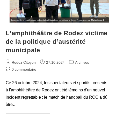
L’amphithéâtre de Rodez victime
de la politique d’austérité
municipale
Auteur/autrice
Publication
Post
Rodez Citoyen
27.10.2024
Archives
de
publiée :
category:
Commentaires
0 commentaire
la
de
publication :
la
Ce 26 octobre 2024, les spectateurs et sportifs présents
publication :
à l'amphithéâtre de Rodez ont été témoins d'un nouvel
incident regrettable : le match de handball du ROC a dû
être…