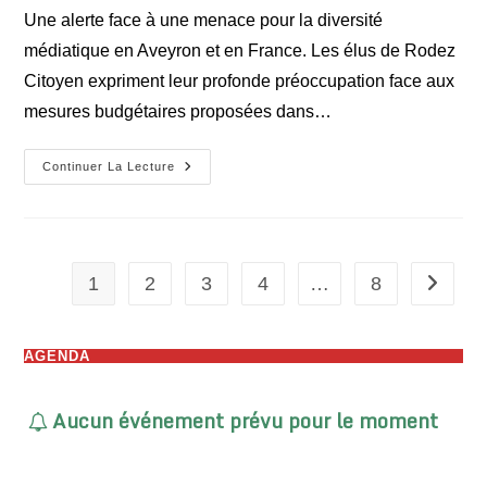
publication :
la
Une alerte face à une menace pour la diversité
publication :
médiatique en Aveyron et en France. Les élus de Rodez
Citoyen expriment leur profonde préoccupation face aux
mesures budgétaires proposées dans…
Soutien
Continuer La Lecture
Aux
Radios
Locales
CFM
Et
Radio
Temps
1
2
3
4
…
8
Aller à 
AGENDA
Aucun événement prévu pour le moment