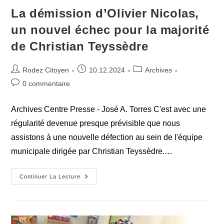
La démission d’Olivier Nicolas,
un nouvel échec pour la majorité
de Christian Teyssèdre
Auteur/autrice
Publication
Post
Rodez Citoyen
10.12.2024
Archives
de
publiée :
category:
Commentaires
0 commentaire
la
de
publication :
la
Archives Centre Presse - José A. Torres C'est avec une
publication :
régularité devenue presque prévisible que nous
assistons à une nouvelle défection au sein de l'équipe
municipale dirigée par Christian Teyssèdre.…
La
Continuer La Lecture
Démission
D’Olivier
Nicolas,
Un
Nouvel
Échec