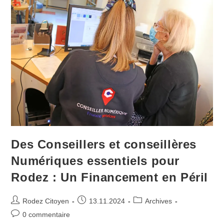
Pour
La
Majorité
De
Christian
Teyssèdre
Des Conseillers et conseillères
Numériques essentiels pour
Rodez : Un Financement en Péril
Auteur/autrice
Publication
Post
Rodez Citoyen
13.11.2024
Archives
de
publiée :
category:
Commentaires
0 commentaire
la