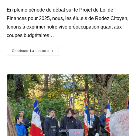
de
publication :
la
En pleine période de débat sur le Projet de Loi de
publication :
Finances pour 2025, nous, les élu.e.s de Rodez Citoyen,
tenons à exprimer notre vive préoccupation quant aux
coupes budgétaires…
Des
Continuer La Lecture
Conseillers
Et
Conseillères
Numériques
Essentiels
Pour
Rodez
:
Un
Financement
En
Péril