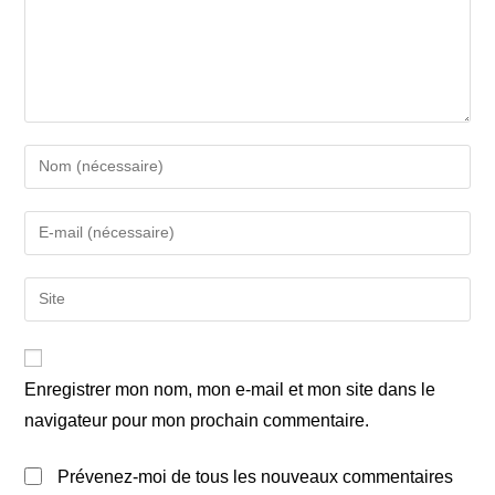
Enter
your
name
Enter
or
your
username
email
Saisir
to
address
l’URL
comment
to
de
comment
votre
Enregistrer mon nom, mon e-mail et mon site dans le
site
navigateur pour mon prochain commentaire.
(facultatif)
Prévenez-moi de tous les nouveaux commentaires