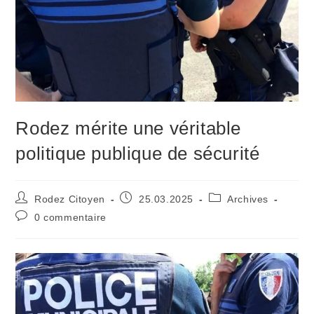
Rodez mérite une véritable
politique publique de sécurité
Auteur/autrice
Publication
Post
Rodez Citoyen
25.03.2025
Archives
de
publiée :
category:
Commentaires
0 commentaire
la
de
publication :
la
publication :