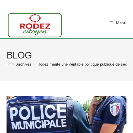
Skip
to
content
Menu
BLOG
>
Archives
>
Rodez mérite une véritable politique publique de sécurit