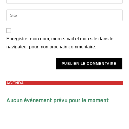
your
username
email
Saisir
to
address
l’URL
comment
to
de
comment
votre
Enregistrer mon nom, mon e-mail et mon site dans le
site
navigateur pour mon prochain commentaire.
(facultatif)
AGENDA
Aucun événement prévu pour le moment