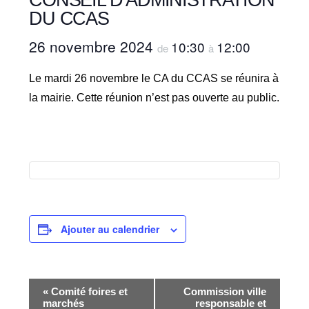
DU CCAS
26 novembre 2024
10:30
12:00
de
à
Le mardi 26 novembre le CA du CCAS se réunira à
la mairie. Cette réunion n’est pas ouverte au public.
Ajouter au calendrier
N
«
Comité foires et
Commission ville
a
marchés
responsable et