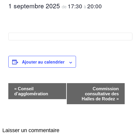
1 septembre 2025
17:30
20:00
de
à
Ajouter au calendrier
Navigation
«
Conseil
Commission
Évènement
d’agglomération
consultative des
Halles de Rodez
»
Laisser un commentaire