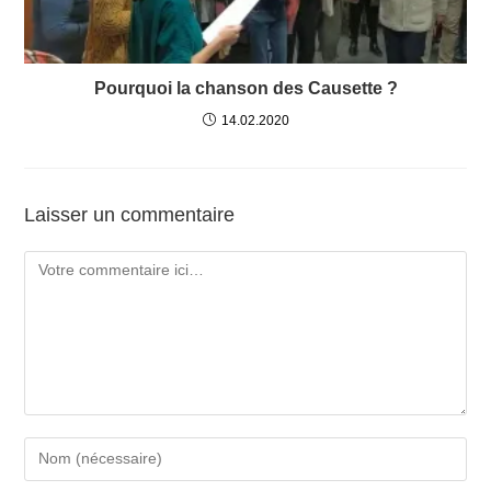
Pourquoi la chanson des Causette ?
14.02.2020
Laisser un commentaire
Comment
Enter
your