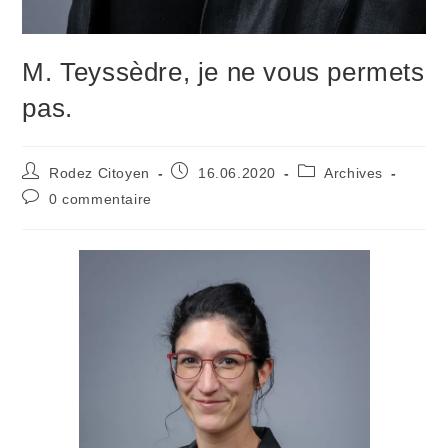
M. Teyssèdre, je ne vous permets
pas.
Auteur/autrice
Publication
Post
Rodez Citoyen
16.06.2020
Archives
de
publiée :
category:
Commentaires
0 commentaire
la
de
publication :
la
publication :