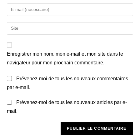
name
Enter
or
your
username
email
Saisir
to
address
l’URL
comment
to
de
comment
votre
Enregistrer mon nom, mon e-mail et mon site dans le
site
navigateur pour mon prochain commentaire.
(facultatif)
Prévenez-moi de tous les nouveaux commentaires
par e-mail.
Prévenez-moi de tous les nouveaux articles par e-
mail.