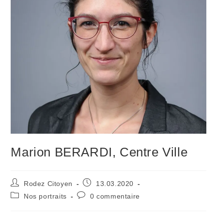
Marion BERARDI, Centre Ville
Auteur/autrice
Publication
Rodez Citoyen
13.03.2020
de
publiée :
Post
Commentaires
Nos portraits
0 commentaire
la
category:
de
publication :
la