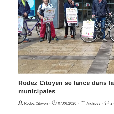
Rodez Citoyen se lance dans l
municipales
Auteur/autrice
Publication
Post
Comm
Rodez Citoyen
07.06.2020
Archives
2
de
publiée :
category:
de
la
la