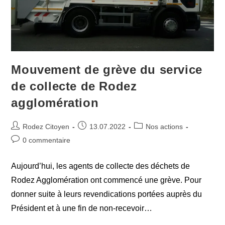
Mouvement de grève du service
de collecte de Rodez
agglomération
Auteur/autrice
Publication
Post
Rodez Citoyen
13.07.2022
Nos actions
de
publiée :
category:
Commentaires
0 commentaire
la
de
publication :
la
Aujourd’hui, les agents de collecte des déchets de
publication :
Rodez Agglomération ont commencé une grève. Pour
donner suite à leurs revendications portées auprès du
Président et à une fin de non-recevoir…