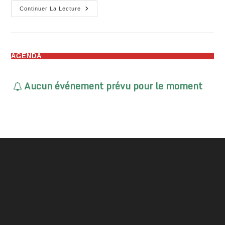
Mouvement
Continuer La Lecture
De
Grève
Du
Service
De
Collecte
AGENDA
De
Rodez
Agglomération
Aucun événement prévu pour le moment