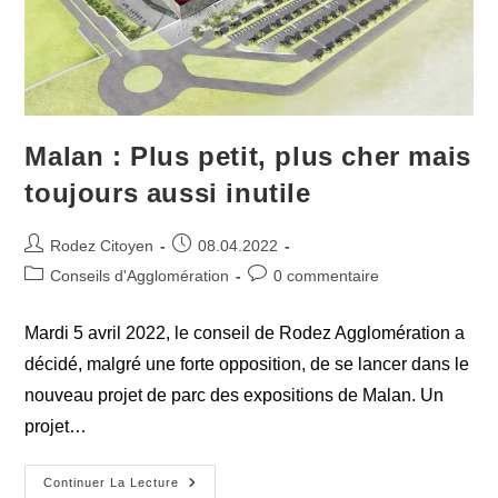
Malan : Plus petit, plus cher mais
toujours aussi inutile
Auteur/autrice
Publication
Rodez Citoyen
08.04.2022
de
publiée :
Post
Commentaires
Conseils d'Agglomération
0 commentaire
la
category:
de
publication :
la
Mardi 5 avril 2022, le conseil de Rodez Agglomération a
publication :
décidé, malgré une forte opposition, de se lancer dans le
nouveau projet de parc des expositions de Malan. Un
projet…
Malan
Continuer La Lecture