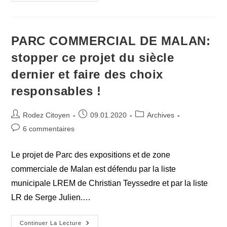
:
Plus
Petit,
Plus
Cher
Mais
PARC COMMERCIAL DE MALAN:
Toujours
Aussi
stopper ce projet du siècle
Inutile
dernier et faire des choix
responsables !
Auteur/autrice
Publication
Post
Rodez Citoyen
09.01.2020
Archives
de
publiée :
category:
Commentaires
6 commentaires
la
de
publication :
la
Le projet de Parc des expositions et de zone
publication :
commerciale de Malan est défendu par la liste
municipale LREM de Christian Teyssedre et par la liste
LR de Serge Julien.…
PARC
Continuer La Lecture