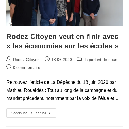
Rodez Citoyen veut en finir avec
« les économies sur les écoles »
Auteur/autrice
Publication
Post
Rodez Citoyen
18.06.2020
Ils parlent de nous
de
publiée :
category:
Commentaires
0 commentaire
la
de
publication :
la
Retrouvez l'article de La Dépêche du 18 juin 2020 par
publication :
Mathieu Roualdès : Tout au long de la campagne et du
mandat précédent, notamment par la voix de l’élue et…
Rodez
Continuer La Lecture
Citoyen
Veut
En