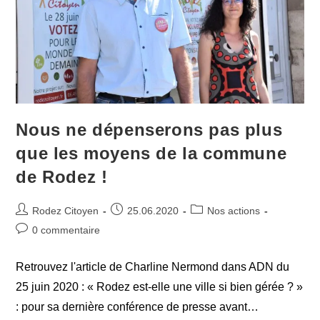
Nous ne dépenserons pas plus
que les moyens de la commune
de Rodez !
Auteur/autrice
Publication
Post
Rodez Citoyen
25.06.2020
Nos actions
de
publiée :
category:
Commentaires
0 commentaire
la
de
publication :
la
Retrouvez l'article de Charline Nermond dans ADN du
publication :
25 juin 2020 : « Rodez est-elle une ville si bien gérée ? »
: pour sa dernière conférence de presse avant…