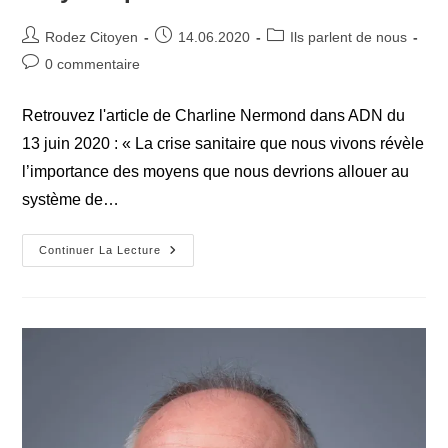
Auteur/autrice
Publication
Post
Rodez Citoyen
14.06.2020
Ils parlent de nous
de
publiée :
category:
Commentaires
0 commentaire
la
de
publication :
la
Retrouvez l'article de Charline Nermond dans ADN du
publication :
13 juin 2020 : « La crise sanitaire que nous vivons révèle
l’importance des moyens que nous devrions allouer au
système de…
Rodez
Continuer La Lecture
Citoyen
Veut
Plus
De
Moyens
Pour
La
Santé