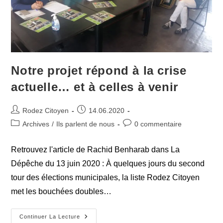
Notre projet répond à la crise
actuelle… et à celles à venir
Auteur/autrice
Publication
Rodez Citoyen
14.06.2020
de
publiée :
Post
Commentaires
Archives
/
Ils parlent de nous
0 commentaire
la
category:
de
publication :
la
Retrouvez l'article de Rachid Benharab dans La
publication :
Dépêche du 13 juin 2020 : À quelques jours du second
tour des élections municipales, la liste Rodez Citoyen
met les bouchées doubles…
Notre
Continuer La Lecture