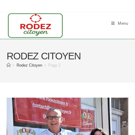
Skip
to
content
Menu
RODEZ CITOYEN
>
Rodez Citoyen
>
Page 2