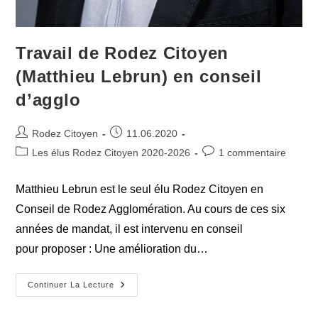
Travail de Rodez Citoyen
(Matthieu Lebrun) en conseil
d’agglo
Auteur/autrice
Publication
Rodez Citoyen
11.06.2020
de
publiée :
Post
Commentaires
Les élus Rodez Citoyen 2020-2026
1 commentaire
la
category:
de
publication :
la
Matthieu Lebrun est le seul élu Rodez Citoyen en
publication :
Conseil de Rodez Agglomération. Au cours de ces six
années de mandat, il est intervenu en conseil
pour proposer : Une amélioration du…
Travail
Continuer La Lecture
De
Rodez
Citoyen