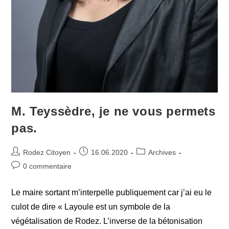
M. Teyssèdre, je ne vous permets
pas.
Auteur/autrice
Publication
Post
Rodez Citoyen
16.06.2020
Archives
de
publiée :
category:
Commentaires
0 commentaire
la
de
publication :
la
Le maire sortant m’interpelle publiquement car j’ai eu le
publication :
culot de dire « Layoule est un symbole de la
végétalisation de Rodez. L’inverse de la bétonisation