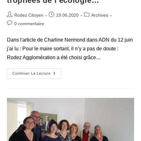
trophées de l’écologie…
Auteur/autrice
Publication
Post
Rodez Citoyen
19.06.2020
Archives
de
publiée :
category:
Commentaires
0 commentaire
la
de
publication :
la
Dans l'article de Charline Nermond dans ADN du 12 juin
publication :
j'ai lu : Pour le maire sortant, il n’y a pas de doute :
Rodez Agglomération a été choisi grâce…
Rodez
Continuer La Lecture
:
La
Ville
Aux
Multiples
Trophées
De
L’écologie…