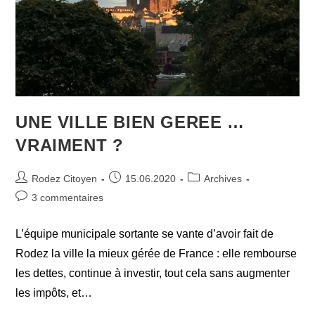
UNE VILLE BIEN GEREE …
VRAIMENT ?
Auteur/autrice
Publication
Post
Rodez Citoyen
15.06.2020
Archives
de
publiée :
category:
Commentaires
3 commentaires
la
de
publication :
la
L’équipe municipale sortante se vante d’avoir fait de
publication :
Rodez la ville la mieux gérée de France : elle rembourse
les dettes, continue à investir, tout cela sans augmenter
les impôts, et…