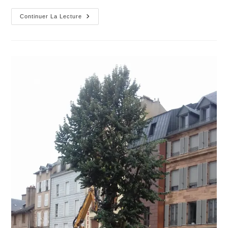
Nous
Continuer La Lecture
Ne
Dépenserons
Pas
Plus
Que
Les
Moyens
De
La
Commune
De
Rodez
!