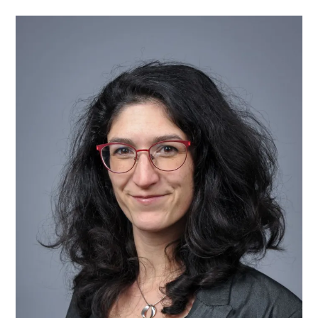
Finir
Avec
« Les
Économies
Sur
Les
Écoles »