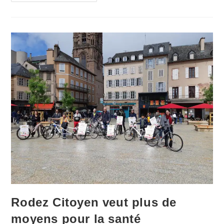
Projet
Répond
À
La
Crise
Actuelle…
Et
À
Celles
À
Venir
Rodez Citoyen veut plus de
moyens pour la santé