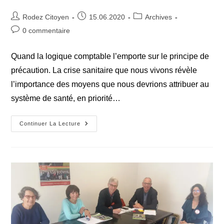
Auteur/autrice
Publication
Post
Rodez Citoyen
15.06.2020
Archives
de
publiée :
category:
Commentaires
0 commentaire
la
de
publication :
la
Quand la logique comptable l’emporte sur le principe de
publication :
précaution. La crise sanitaire que nous vivons révèle
l’importance des moyens que nous devrions attribuer au
système de santé, en priorité…
Ce
Continuer La Lecture
Que
Révèle
La
Crise
Sanitaire
Que
Nous
Vivons