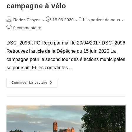
campagne à vélo
Auteur/autrice
Publication
Post
Rodez Citoyen
15.06.2020
Ils parlent de nous
de
publiée :
category:
Commentaires
0 commentaire
la
de
publication :
la
DSC_2096.JPG Reçu par mail le 20/04/2017 DSC_2096
publication :
Retrouvez l'article de la Dépêche du 15 juin 2020 La
campagne pour le second tour des élections municipales
se poursuit. Et les contraintes…
Rodez
Continuer La Lecture
Citoyen
Mène
Sa
Campagne
À
Vélo