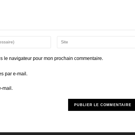
Saisir
l’URL
de
ns le navigateur pour mon prochain commentaire.
votre
site
s par e-mail.
(facultatif)
-mail.