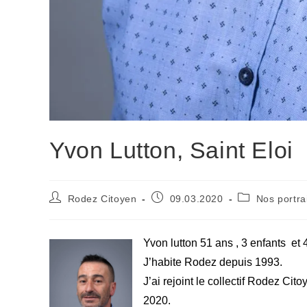
Yvon Lutton, Saint Eloi
Auteur/autrice
Publication
Post
Rodez Citoyen
09.03.2020
Nos portra
de
publiée :
category:
la
publication :
Yvon lutton 51 ans , 3 enfants et 4
J’habite Rodez depuis 1993.
J’ai rejoint le collectif Rodez Cit
2020.