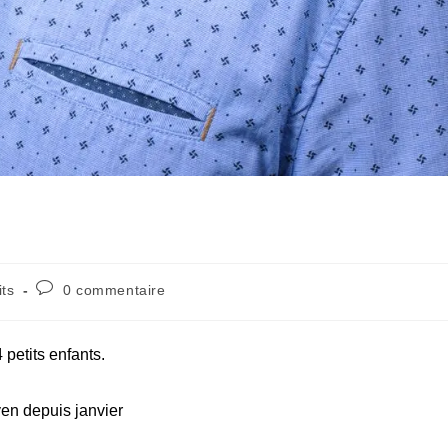
Commentaires
its
0 commentaire
de
la
publication :
 petits enfants.
oyen depuis janvier