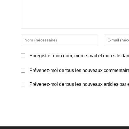
Enter
Enter
your
your
name
email
Enregistrer mon nom, mon e-mail et mon site da
or
address
username
to
Prévenez-moi de tous les nouveaux commentaire
to
comment
comment
Prévenez-moi de tous les nouveaux articles par e