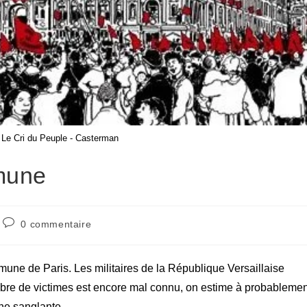
- Le Cri du Peuple - Casterman
mune
Commentaires
0 commentaire
de
la
publication :
ne de Paris. Les militaires de la République Versaillaise
bre de victimes est encore mal connu, on estime à probablemen
ne sanglante.