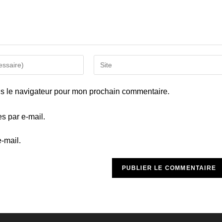
Saisir
l’URL
de
ns le navigateur pour mon prochain commentaire.
votre
site
s par e-mail.
(facultatif)
-mail.