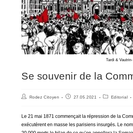
Tardi & Vautrin
Se souvenir de la Com
Auteur/autrice
Publication
Post
Rodez Citoyen
27.05.2021
Editorial
de
publiée :
category:
la
publication :
Le 21 mai 1871 commençait la répression de la Commu
exécutèrent en masse les parisiens insurgés. Le nom
20 000 morts le bilan de ce qu’on appellera la Semai