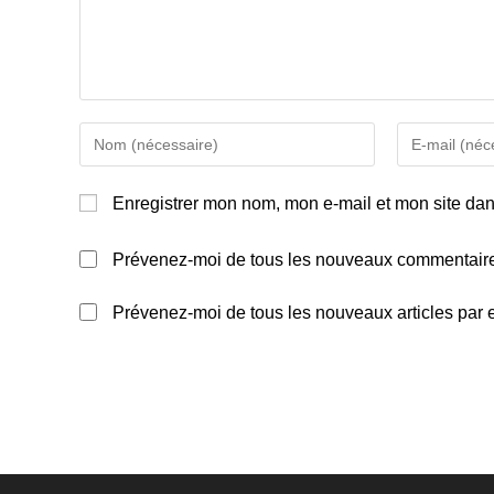
Enter
Enter
your
your
name
email
Enregistrer mon nom, mon e-mail et mon site da
or
address
username
to
Prévenez-moi de tous les nouveaux commentaire
to
comment
comment
Prévenez-moi de tous les nouveaux articles par e