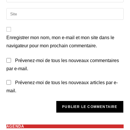
your
username
email
Saisir
to
address
l’URL
comment
to
de
comment
votre
Enregistrer mon nom, mon e-mail et mon site dans le
site
navigateur pour mon prochain commentaire.
(facultatif)
Prévenez-moi de tous les nouveaux commentaires
par e-mail.
Prévenez-moi de tous les nouveaux articles par e-
mail.
AGENDA