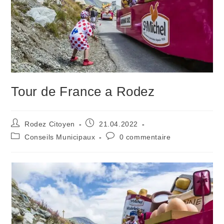
Tour de France a Rodez
Auteur/autrice
Publication
Rodez Citoyen
21.04.2022
de
publiée :
Post
Commentaires
Conseils Municipaux
0 commentaire
la
category:
de
publication :
la
publication :