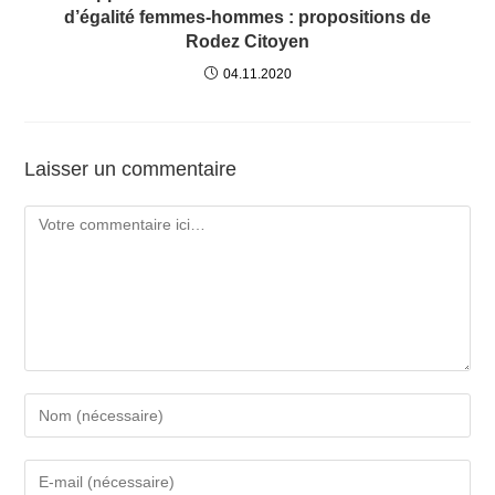
d’égalité femmes-hommes : propositions de
Rodez Citoyen
04.11.2020
Laisser un commentaire
Comment
Enter
your
name
Enter
or